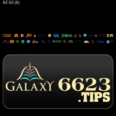
Quang
Xổ Số
(6)