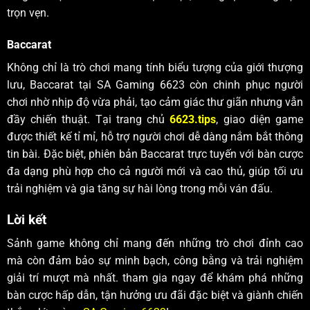
trọn vẹn.
Baccarat
Không chỉ là trò chơi mang tính biểu tượng của giới thượng
lưu, Baccarat tại
SA Gaming 6623
còn chinh phục người
chơi nhờ nhịp độ vừa phải, tạo cảm giác thư giãn nhưng vẫn
đầy chiến thuật. Tại trang chủ
6623.tips
, giao diện game
được thiết kế tỉ mỉ, hỗ trợ người chơi dễ dàng nắm bắt thông
tin bài. Đặc biệt, phiên bản Baccarat trực tuyến với bàn cược
đa dạng phù hợp cho cả người mới và cao thủ, giúp tối ưu
trải nghiệm và gia tăng sự hài lòng trong mỗi ván đấu.
Lời kết
Sảnh game không chỉ mang đến những trò chơi đỉnh cao
mà còn đảm bảo sự minh bạch, công bằng và trải nghiệm
giải trí mượt mà nhất. tham gia ngay để khám phá những
bàn cược hấp dẫn, tận hưởng ưu đãi đặc biệt và giành chiến