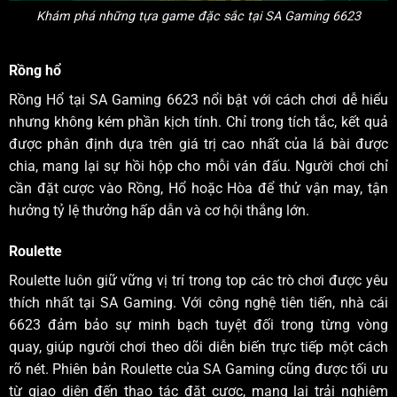
Khám phá những tựa game đặc sắc tại SA Gaming 6623
Rồng hổ
Rồng Hổ tại
SA Gaming 6623
nổi bật với cách chơi dễ hiểu
nhưng không kém phần kịch tính. Chỉ trong tích tắc, kết quả
được phân định dựa trên giá trị cao nhất của lá bài được
chia, mang lại sự hồi hộp cho mỗi ván đấu. Người chơi chỉ
cần đặt cược vào Rồng, Hổ hoặc Hòa để thử vận may, tận
hưởng tỷ lệ thưởng hấp dẫn và cơ hội thắng lớn.
Roulette
Roulette luôn giữ vững vị trí trong top các trò chơi được yêu
thích nhất tại SA Gaming. Với công nghệ tiên tiến, nhà cái
6623 đảm bảo sự minh bạch tuyệt đối trong từng vòng
quay, giúp người chơi theo dõi diễn biến trực tiếp một cách
rõ nét. Phiên bản Roulette của SA Gaming cũng được tối ưu
từ giao diện đến thao tác đặt cược, mang lại trải nghiệm