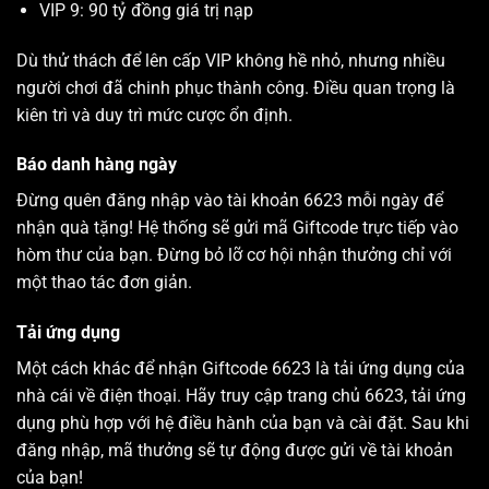
VIP 9: 90 tỷ đồng giá trị nạp
Dù thử thách để lên cấp VIP không hề nhỏ, nhưng nhiều
người chơi đã chinh phục thành công. Điều quan trọng là
kiên trì và duy trì mức cược ổn định.
Báo danh hàng ngày
Đừng quên đăng nhập vào tài khoản 6623 mỗi ngày để
nhận quà tặng! Hệ thống sẽ gửi mã Giftcode trực tiếp vào
hòm thư của bạn. Đừng bỏ lỡ cơ hội nhận thưởng chỉ với
một thao tác đơn giản.
Tải ứng dụng
Một cách khác để nhận
Giftcode 6623
là tải ứng dụng của
nhà cái về điện thoại. Hãy truy cập trang chủ 6623, tải ứng
dụng phù hợp với hệ điều hành của bạn và cài đặt. Sau khi
đăng nhập, mã thưởng sẽ tự động được gửi về tài khoản
của bạn!