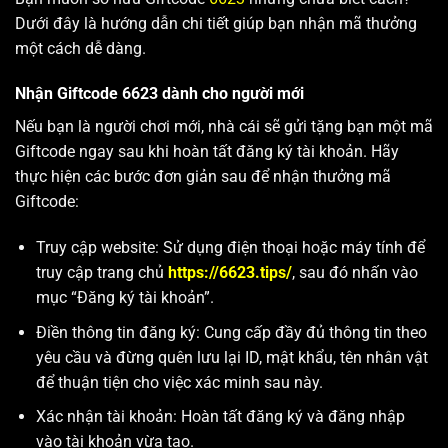
Dưới đây là hướng dẫn chi tiết giúp bạn nhận mã thưởng
một cách dễ dàng.
Nhận Giftcode 6623 dành cho người mới
Nếu bạn là người chơi mới, nhà cái sẽ gửi tặng bạn một mã
Giftcode ngay sau khi hoàn tất đăng ký tài khoản. Hãy
thực hiện các bước đơn giản sau để nhận thưởng mã
Giftcode:
Truy cập website: Sử dụng điện thoại hoặc máy tính để
truy cập trang chủ
https://6623.tips/
, sau đó nhấn vào
mục “Đăng ký tài khoản”.
Điền thông tin đăng ký: Cung cấp đầy đủ thông tin theo
yêu cầu và đừng quên lưu lại ID, mật khẩu, tên nhân vật
để thuận tiện cho việc xác minh sau này.
Xác nhận tài khoản: Hoàn tất đăng ký và đăng nhập
vào tài khoản vừa tạo.