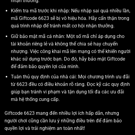
nhận thưởng.
Kiểm tra mã trước khi nhập: Nếu nhập sai quá nhiều lần,
mã
Giftcode 6623
sẽ bị vô hiệu hóa. Hãy cẩn thận trong
quá trình nhập để tránh mất cơ hội nhận thưởng.
Giữ bảo mật mã cá nhân: Một số mã chỉ áp dụng cho
tài khoản riêng lẻ và không thể chia sẻ hay chuyển
nhượng. Việc công khai mã lên mạng có thể khiến người
khác sử dụng trước bạn. Do đó, hãy bảo mật Giftcode
để đảm bảo quyền lợi của mình.
Tuân thủ quy định của nhà cái: Mọi chương trình ưu đãi
từ 6623 đều có điều khoản rõ ràng. Đọc kỹ các quy định
giúp bạn tránh vi phạm và tận dụng tối đa các ưu đãi
mà hệ thống cung cấp.
Giftcode 6623
mang đến nhiều lợi ích hấp dẫn, nhưng
người chơi cũng cần lưu ý những điều trên để đảm bảo
quyền lợi và trải nghiệm an toàn nhất!