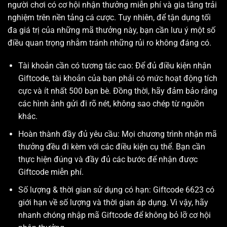
người chơi có cơ hội nhận thưởng miễn phí và gia tăng trải
nghiệm trên nền tảng cá cược. Tuy nhiên, để tận dụng tối
đa giá trị của những mã thưởng này, bạn cần lưu ý một số
điều quan trọng nhằm tránh những rủi ro không đáng có.
Tài khoản cần có tương tác cao: Để đủ điều kiện nhận
Giftcode, tài khoản của bạn phải có mức hoạt động tích
cực và ít nhất 500 bạn bè. Đồng thời, hãy đảm bảo rằng
các hình ảnh gửi đi rõ nét, không sao chép từ nguồn
khác.
Hoàn thành đầy đủ yêu cầu: Mọi chương trình nhận mã
thưởng đều đi kèm với các điều kiện cụ thể. Bạn cần
thực hiện đúng và đầy đủ các bước để nhận được
Giftcode miễn phí.
Số lượng & thời gian sử dụng có hạn:
Giftcode 6623
có
giới hạn về số lượng và thời gian áp dụng. Vì vậy, hãy
nhanh chóng nhập mã Giftcode để không bỏ lỡ cơ hội