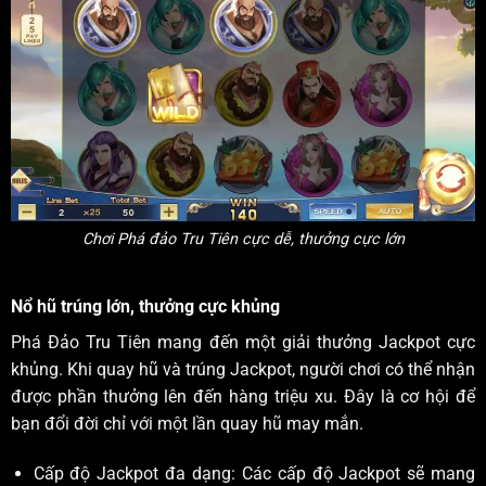
Chơi Phá đảo Tru Tiên cực dễ, thưởng cực lớn
Nổ hũ trúng lớn, thưởng cực khủng
Phá Đảo Tru Tiên
mang đến một giải thưởng Jackpot cực
khủng. Khi quay hũ và trúng Jackpot, người chơi có thể nhận
được phần thưởng lên đến hàng triệu xu. Đây là cơ hội để
bạn đổi đời chỉ với một lần quay hũ may mắn.
Cấp độ Jackpot đa dạng: Các cấp độ Jackpot sẽ mang