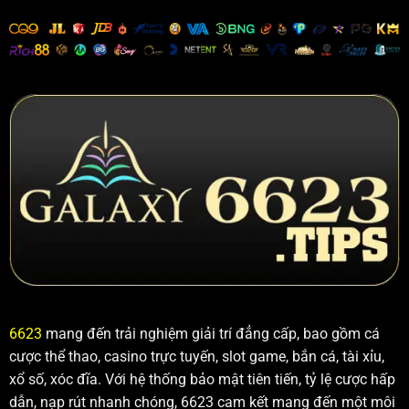
6623
mang đến trải nghiệm giải trí đẳng cấp, bao gồm cá
cược thể thao, casino trực tuyến, slot game, bắn cá, tài xỉu,
xổ số, xóc đĩa. Với hệ thống bảo mật tiên tiến, tỷ lệ cược hấp
dẫn, nạp rút nhanh chóng, 6623 cam kết mang đến một môi