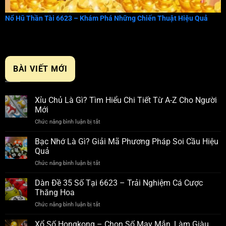
Nổ Hũ Thần Tài 6623 – Khám Phá Những Chiến Thuật Hiệu Quả
BÀI VIẾT MỚI
Xỉu Chủ Là Gì? Tìm Hiểu Chi Tiết Từ A-Z Cho Người
Mới
Chức năng bình luận bị tắt
ở
Xỉu
Chủ
Bạc Nhớ Là Gì? Giải Mã Phương Pháp Soi Cầu Hiệu
Là
Quả
Gì?
Chức năng bình luận bị tắt
ở
Tìm
Bạc
Hiểu
Nhớ
Dàn Đề 35 Số Tại 6623 – Trải Nghiệm Cá Cược
Chi
Là
Tiết
Thăng Hoa
Gì?
Từ
Chức năng bình luận bị tắt
ở
Giải
A-
Dàn
Mã
Z
Đề
Xổ Số Hongkong – Chọn Số May Mắn, Làm Giàu
Phương
Cho