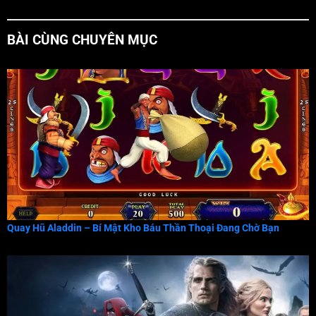
BÀI CÙNG CHUYÊN MỤC
Quay Hũ Aladdin – Bí Mật Kho Báu Thần Thoại Đang Chờ Bạn