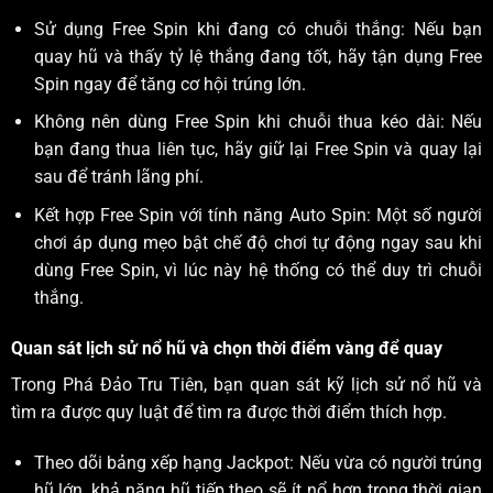
Sử dụng Free Spin khi đang có chuỗi thắng: Nếu bạn
quay hũ và thấy tỷ lệ thắng đang tốt, hãy tận dụng Free
Spin ngay để tăng cơ hội trúng lớn.
Không nên dùng Free Spin khi chuỗi thua kéo dài: Nếu
bạn đang thua liên tục, hãy giữ lại Free Spin và quay lại
sau để tránh lãng phí.
Kết hợp Free Spin với tính năng Auto Spin: Một số người
chơi áp dụng mẹo bật chế độ chơi tự động ngay sau khi
dùng Free Spin, vì lúc này hệ thống có thể duy trì chuỗi
thắng.
Quan sát lịch sử nổ hũ và chọn thời điểm vàng để quay
Trong
Phá Đảo Tru Tiên
, bạn quan sát kỹ lịch sử nổ hũ và
tìm ra được quy luật để tìm ra được thời điểm thích hợp.
Theo dõi bảng xếp hạng Jackpot: Nếu vừa có người trúng
hũ lớn, khả năng hũ tiếp theo sẽ ít nổ hơn trong thời gian